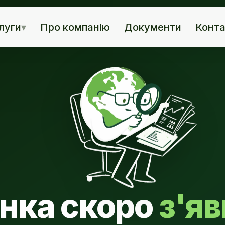
луги
▾
Про компанію
Документи
Конта
нка скоро
з'я