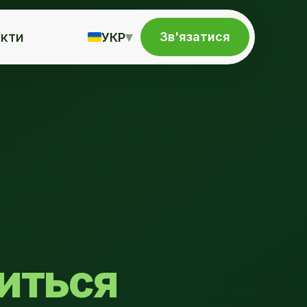
кти
▾
Зв'язатися
УКР
виться